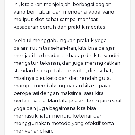
ini, kita akan menjelajahi berbagai bagian
yang berhubungan mengenai yoga, yang
meliputi diet sehat sampai manfaat
kesadaran penuh dan praktik meditasi.
Melalui menggabungkan praktik yoga
dalam rutinitas sehari-hari, kita bisa belajar
menjadi lebih sadar terhadap diri kita sendiri,
mengatur tekanan, dan juga meningkatkan
standard hidup. Tak hanya itu, diet sehat,
misalnya diet keto dan diet rendah gula,
mampu mendukung badan kita supaya
beroperasi dengan maksimal saat kita
berlatih yoga. Mari kita jelajahi lebih jauh soal
yoga dan juga bagaimana kita bisa
memasuki jalur menuju ketenangan
menggunakan metode yang efektif serta
menyenangkan.