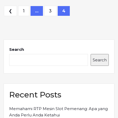
Posts pagination
❮
1
…
3
4
Search
Search
Recent Posts
Memahami RTP Mesin Slot Pemenang: Apa yang
Anda Perlu Anda Ketahui