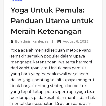
Yoga Untuk Pemula:
Panduan Utama untuk
Meraih Ketenangan
By
adminikanlepas
August 6, 2025
Yoga adalah menjadi sebuah metode yang
semakin semakin populer dalam upaya
menggapai ketenangan jiwa serta harmoni
dari kehidupan kita. Untuk para pemula
yang baru yang hendak awali perjalanan
dalam yoga, penting sekali supaya mengerti
tidak hanya tentang strategi dan postur
yang tepat, tetapi pula seperti apa yoga bisa
berdampak pada kesehatan mental dan fisik
mental dan kesehatan. Di dalam panduan