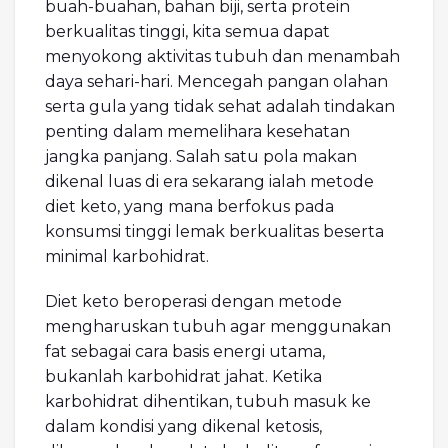
buah-buahan, bahan biji, serta protein
berkualitas tinggi, kita semua dapat
menyokong aktivitas tubuh dan menambah
daya sehari-hari. Mencegah pangan olahan
serta gula yang tidak sehat adalah tindakan
penting dalam memelihara kesehatan
jangka panjang. Salah satu pola makan
dikenal luas di era sekarang ialah metode
diet keto, yang mana berfokus pada
konsumsi tinggi lemak berkualitas beserta
minimal karbohidrat.
Diet keto beroperasi dengan metode
mengharuskan tubuh agar menggunakan
fat sebagai cara basis energi utama,
bukanlah karbohidrat jahat. Ketika
karbohidrat dihentikan, tubuh masuk ke
dalam kondisi yang dikenal ketosis,