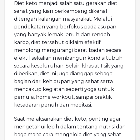
Diet keto menjadi salah satu gerakan diet
sehat yang kian berkembang dikenal
ditengah kalangan masyarakat. Melalui
pendekatan yang berfokus pada asupan
yang banyak lemak jenuh dan rendah
karbo, diet tersebut diklaim efektif
menolong mengurangi berat badan secara
efektif sekalian membangun kondisi tubuh
secara keseluruhan. Selain khasiat fisik yang
diberikan, diet ini juga dianggap sebagai
bagian dari kehidupan yang sehat serta
mencakup kegiatan seperti yoga untuk
pemula, home workout, sampai praktik
kesadaran penuh dan meditasi.
Saat melaksanakan diet keto, penting agar
mengetahui lebih dalam tentang nutrisi dan
bagaimana cara mengelola diet yang sehat