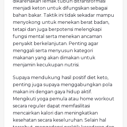
dikarenakan lemak tubuh ditransformasi
menjadi keton untuk difungsikan sebagai
bahan bakar. Taktik ini tidak sekadar mampu
menyokong untuk menekan berat badan,
tetapi dan juga berpotensi melengkapi
fungsi mental serta menekan ancaman
penyakit berkelanjutan. Penting agar
menggali serta menyusun kategori
makanan yang akan dimakan untuk
menjamin kecukupan nutrisi.
Supaya mendukung hasil positif diet keto,
penting juga supaya menggabungkan pola
makan ini dengan gaya hidup aktif.
Mengikuti yoga pemula atau home workout
secara reguler dapat memfasilitasi
mencairkan kalori dan meningkatkan
kesehatan secara keseluruhan. Selain hal