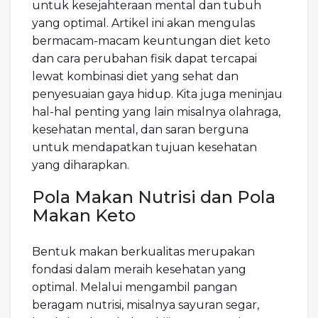
untuk kesejahteraan mental dan tubuh
yang optimal. Artikel ini akan mengulas
bermacam-macam keuntungan diet keto
dan cara perubahan fisik dapat tercapai
lewat kombinasi diet yang sehat dan
penyesuaian gaya hidup. Kita juga meninjau
hal-hal penting yang lain misalnya olahraga,
kesehatan mental, dan saran berguna
untuk mendapatkan tujuan kesehatan
yang diharapkan.
Pola Makan Nutrisi dan Pola
Makan Keto
Bentuk makan berkualitas merupakan
fondasi dalam meraih kesehatan yang
optimal. Melalui mengambil pangan
beragam nutrisi, misalnya sayuran segar,