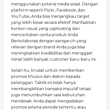
menggunakan potensi media sosial. Dengan
platform seperti Flickr, Facebook, dan
YouTube, Anda bisa menjangkau target
yang lebih besar secara efektif. Manfaatkan
konten visual yang captivating dan
menceritakan cerita produk Anda.
Berkolaborasi dengan pengaruh yang
relevan dengan brand Anda juga bisa
meningkatkan kredibilitas dan menggaet
minat lebih banyak customer baru-baru ini.
Selain itu, krusial untuk memberikan
promosi khusus dan diskon kepada
pelanggan. Taktik ini tidak hanya
membangkitkan transaksi impulsif tetapi
juga menumbuhkan rasa kebutuhan
mendesak. Anda dapat mengadakan
promosi selama periode tertentu atau