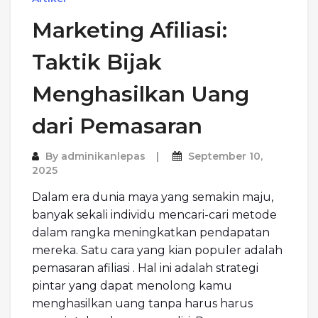
Marketing Afiliasi:
Taktik Bijak
Menghasilkan Uang
dari Pemasaran
By
adminikanlepas
September 10,
2025
Dalam era dunia maya yang semakin maju,
banyak sekali individu mencari-cari metode
dalam rangka meningkatkan pendapatan
mereka. Satu cara yang kian populer adalah
pemasaran afiliasi . Hal ini adalah strategi
pintar yang dapat menolong kamu
menghasilkan uang tanpa harus harus