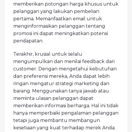
memberikan potongan harga khusus untuk
pelanggan yang lakukan pembelian
pertama. Memanfaatkan email untuk
menginformasikan pelanggan tentang
promosi ini dapat meningkatkan potensi
pendapatan.
Terakhir, krusial untuk selalu
mengumpulkan dan menilai feedback dari
customer. Dengan mengetahui kebutuhan
dan preferensi mereka, Anda dapat lebih
ringan mengatur strategi marketing dan
barang. Menggunakan tanya jawab atau
meminta ulasan pelanggan dapat
memberikan informasi berharga. Hal ini tidak
hanya memperbaiki pengalaman pelanggan
tetapi juga membantu membangun
kesetiaan yang kuat terhadap merek Anda.