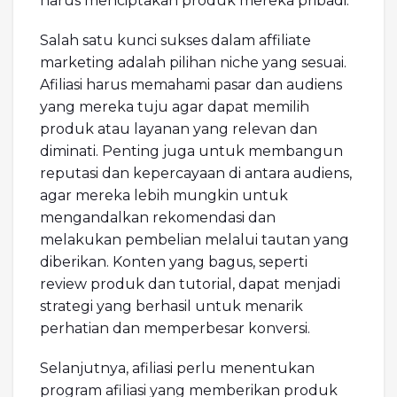
harus menciptakan produk mereka pribadi.
Salah satu kunci sukses dalam affiliate
marketing adalah pilihan niche yang sesuai.
Afiliasi harus memahami pasar dan audiens
yang mereka tuju agar dapat memilih
produk atau layanan yang relevan dan
diminati. Penting juga untuk membangun
reputasi dan kepercayaan di antara audiens,
agar mereka lebih mungkin untuk
mengandalkan rekomendasi dan
melakukan pembelian melalui tautan yang
diberikan. Konten yang bagus, seperti
review produk dan tutorial, dapat menjadi
strategi yang berhasil untuk menarik
perhatian dan memperbesar konversi.
Selanjutnya, afiliasi perlu menentukan
program afiliasi yang memberikan produk