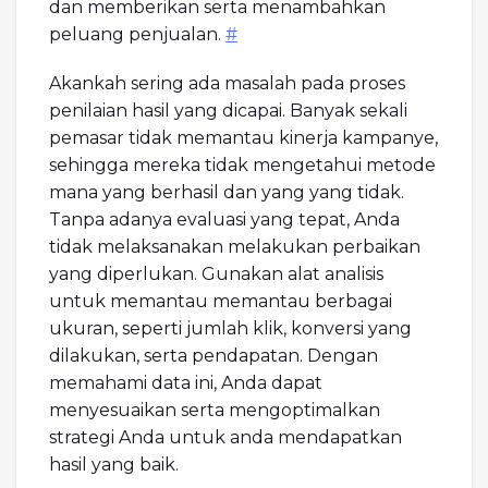
dan memberikan serta menambahkan
peluang penjualan.
#
Akankah sering ada masalah pada proses
penilaian hasil yang dicapai. Banyak sekali
pemasar tidak memantau kinerja kampanye,
sehingga mereka tidak mengetahui metode
mana yang berhasil dan yang yang tidak.
Tanpa adanya evaluasi yang tepat, Anda
tidak melaksanakan melakukan perbaikan
yang diperlukan. Gunakan alat analisis
untuk memantau memantau berbagai
ukuran, seperti jumlah klik, konversi yang
dilakukan, serta pendapatan. Dengan
memahami data ini, Anda dapat
menyesuaikan serta mengoptimalkan
strategi Anda untuk anda mendapatkan
hasil yang baik.