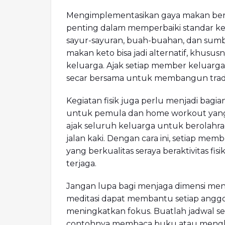
Mengimplementasikan gaya makan ber
penting dalam memperbaiki standar keh
sayur-sayuran, buah-buahan, dan sumbe
makan keto bisa jadi alternatif, khus
keluarga. Ajak setiap member kelua
secar bersama untuk membangun tradi
Kegiatan fisik juga perlu menjadi bagi
untuk pemula dan home workout yang b
ajak seluruh keluarga untuk berolahr
jalan kaki. Dengan cara ini, setiap 
yang berkualitas seraya beraktivitas fis
terjaga.
Jangan lupa bagi menjaga dimensi ment
meditasi dapat membantu setiap anggo
meningkatkan fokus. Buatlah jadwal seha
contohnya membaca buku atau menghab