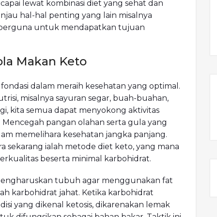
rcapai lewat kombinasi diet yang sehat dan
njau hal-hal penting yang lain misalnya
an berguna untuk mendapatkan tujuan
ola Makan Keto
ondasi dalam meraih kesehatan yang optimal.
isi, misalnya sayuran segar, buah-buahan,
nggi, kita semua dapat menyokong aktivitas
. Mencegah pangan olahan serta gula yang
alam memelihara kesehatan jangka panjang.
era sekarang ialah metode diet keto, yang mana
rkualitas beserta minimal karbohidrat.
 mengharuskan tubuh agar menggunakan fat
ah karbohidrat jahat. Ketika karbohidrat
isi yang dikenal ketosis, dikarenakan lemak
uk difungsikan sebagai bahan bakar. Taktik ini