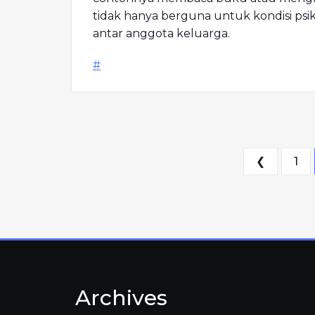
tidak hanya berguna untuk kondisi psi
antar anggota keluarga.
#
Posts 
❮
1
Archives