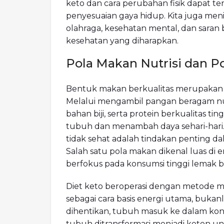
keto dan cara perubahan fisik dapat te
penyesuaian gaya hidup. Kita juga meni
olahraga, kesehatan mental, dan sar
kesehatan yang diharapkan.
Pola Makan Nutrisi dan P
Bentuk makan berkualitas merupakan f
Melalui mengambil pangan beragam nutr
bahan biji, serta protein berkualitas ti
tubuh dan menambah daya sehari-hari
tidak sehat adalah tindakan penting d
Salah satu pola makan dikenal luas di 
berfokus pada konsumsi tinggi lemak be
Diet keto beroperasi dengan metode
sebagai cara basis energi utama, bukanl
dihentikan, tubuh masuk ke dalam kond
tubuh ditransformasi menjadi keton unt