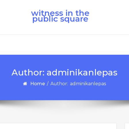
witness in the
public square
Author:
adminikanlepas
Home
/
Author:
adminikanlepas