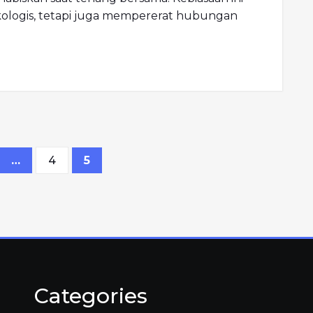
kologis, tetapi juga mempererat hubungan
pagination
…
4
5
Categories